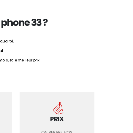
 phone 33 ?
qualité.
at.
, et le meilleur prix !
PRIX
ON REPARE VOS