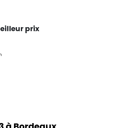
illeur prix
n
3 à
Bordeaux