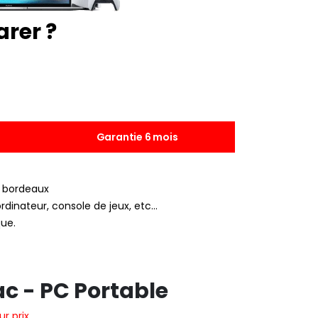
rer ?
Garantie 6 mois
à bordeaux
dinateur, console de jeux, etc…
que.
c - PC Portable
r prix