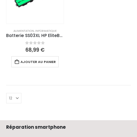
ALIMENTATION
,
INFORMATIQUE
Batterie SS03XL HP EliteBook (Modèles Multiples) (4100mAh)
0
out of 5
68,99
€
AJOUTER AU PANIER
Réparation smartphone