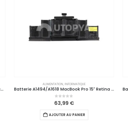
ALIMENTATION
,
INFORMATIQUE
Batterie A1494/A1618 MacBook Pro 15″ Retina (A1398) Late 13/Mid 14/Mid 15
Batterie A1713/A2171 MacBook Pro 13’’ Retina (A1708/A2159/A2289/A2338)
0
out of 5
59,99
€
AJOUTER AU PANIER