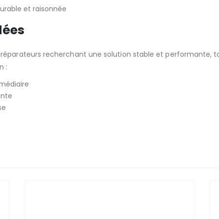
durable et raisonnée
dées
éparateurs recherchant une solution stable et performante, tou
n :
médiaire
ente
se