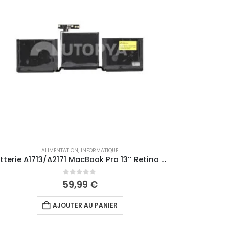
ALIMENTATION
,
INFORMATIQUE
Batterie A1493/1582 MacBook Pro 13″ Retina (A1502) Late 13/Mid 14/Early 15
0
out of 5
62,99
€
AJOUTER AU PANIER