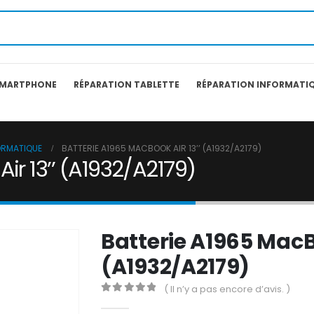
SMARTPHONE
RÉPARATION TABLETTE
RÉPARATION INFORMATI
ORMATIQUE
BATTERIE A1965 MACBOOK AIR 13’’ (A1932/A2179)
ir 13’’ (A1932/A2179)
Batterie A1965 MacBo
(A1932/A2179)
( Il n’y a pas encore d’avis. )
0
out of 5