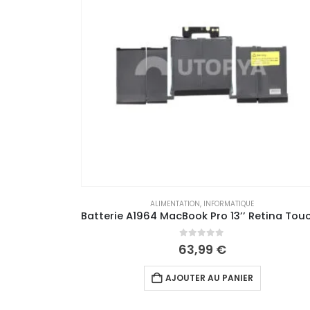
ALIMENTATION
,
INFORMATIQUE
Batterie A1964 MacBook Pro 13’’ Retina Touch Bar (A1989)
0
out of 5
63,99
€
AJOUTER AU PANIER