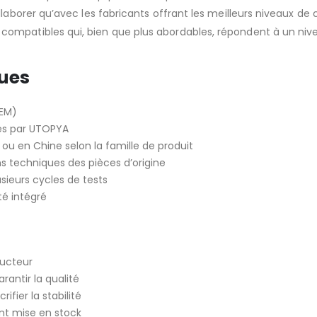
llaborer qu’avec les fabricants offrant les meilleurs niveaux de 
ompatibles qui, bien que plus abordables, répondent à un nive
ques
OEM)
idés par UTOPYA
 ou en Chine selon la famille de produit
s techniques des pièces d’origine
lusieurs cycles de tests
ité intégré
ructeur
rantir la qualité
fier la stabilité
nt mise en stock