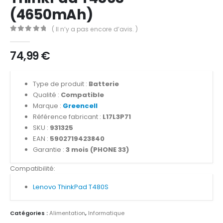
(4650mAh)
( Il n’y a pas encore d’avis. )
0
out of 5
74,99
€
Type de produit :
Batterie
Qualité :
Compatible
Marque :
Greencell
Référence fabricant :
L17L3P71
SKU :
931325
EAN :
5902719423840
Garantie :
3 mois (PHONE 33)
Compatibilité:
Lenovo ThinkPad T480S
Catégories :
Alimentation
,
Informatique