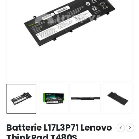
Batterie L17L3P71 Lenovo
ThinkPad T480S