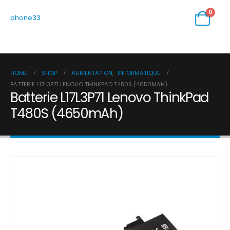
0
phone33
HOME
SHOP
ALIMENTATION
,
INFORMATIQUE
BATTERIE L17L3P71 LENOVO THINKPAD T480S (4650MAH)
Batterie L17L3P71 Lenovo ThinkPad
T480S (4650mAh)