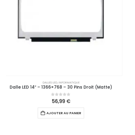
DALLES LED
,
INFORMATIQUE
Dalle LED Slim 15.6″ – 1366×768 – 30 Pins Droite (Matte)
0
out of 5
60,99
€
AJOUTER AU PANIER