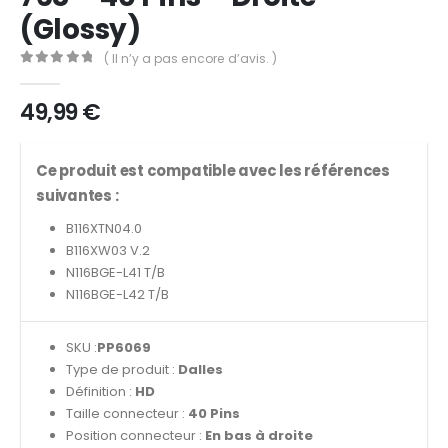
(Glossy)
( Il n’y a pas encore d’avis. )
0
out of 5
49,99
€
Ce produit est compatible avec les références
suivantes :
B116XTN04.0
B116XW03 V.2
N116BGE-L41 T/B
N116BGE-L42 T/B
SKU :
PP6069
Type de produit :
Dalles
Définition :
HD
Taille connecteur :
40 Pins
Position connecteur :
En bas à droite