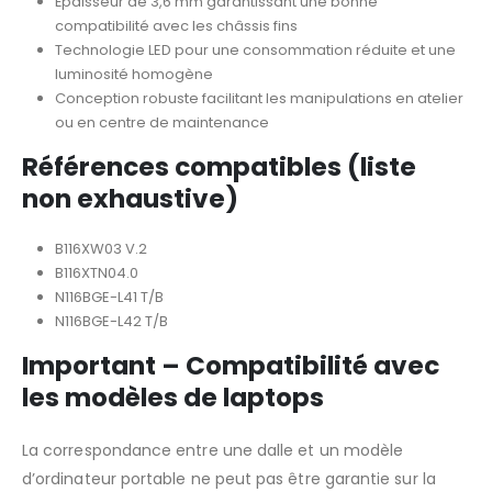
Épaisseur de 3,6 mm garantissant une bonne
compatibilité avec les châssis fins
Technologie LED pour une consommation réduite et une
luminosité homogène
Conception robuste facilitant les manipulations en atelier
ou en centre de maintenance
Références compatibles (liste
non exhaustive)
B116XW03 V.2
B116XTN04.0
N116BGE-L41 T/B
N116BGE-L42 T/B
Important – Compatibilité avec
les modèles de laptops
La correspondance entre une dalle et un modèle
d’ordinateur portable ne peut pas être garantie sur la