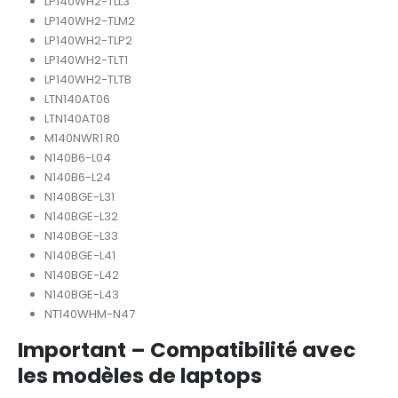
LP140WH2-TLL3
LP140WH2-TLM2
LP140WH2-TLP2
LP140WH2-TLT1
LP140WH2-TLTB
LTN140AT06
LTN140AT08
M140NWR1 R0
N140B6-L04
N140B6-L24
N140BGE-L31
N140BGE-L32
N140BGE-L33
N140BGE-L41
N140BGE-L42
N140BGE-L43
NT140WHM-N47
Important – Compatibilité avec
les modèles de laptops