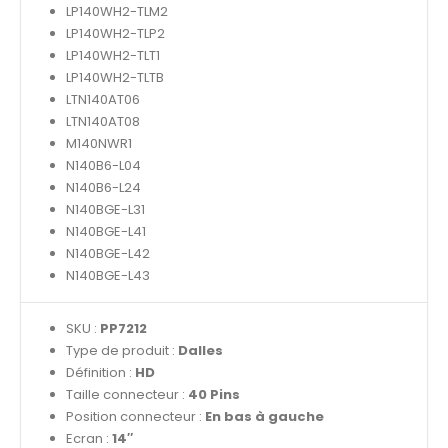
LP140WH2-TLM2
LP140WH2-TLP2
LP140WH2-TLT1
LP140WH2-TLTB
LTN140AT06
LTN140AT08
M140NWR1
N140B6-L04
N140B6-L24
N140BGE-L31
N140BGE-L41
N140BGE-L42
N140BGE-L43
SKU :
PP7212
Type de produit :
Dalles
Définition :
HD
Taille connecteur :
40 Pins
Position connecteur :
En bas à gauche
Ecran :
14″