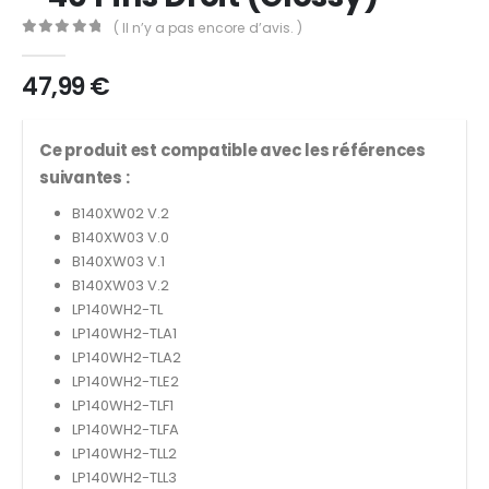
( Il n’y a pas encore d’avis. )
0
out of 5
47,99
€
Ce produit est compatible avec les références
suivantes :
B140XW02 V.2
B140XW03 V.0
B140XW03 V.1
B140XW03 V.2
LP140WH2-TL
LP140WH2-TLA1
LP140WH2-TLA2
LP140WH2-TLE2
LP140WH2-TLF1
LP140WH2-TLFA
LP140WH2-TLL2
LP140WH2-TLL3