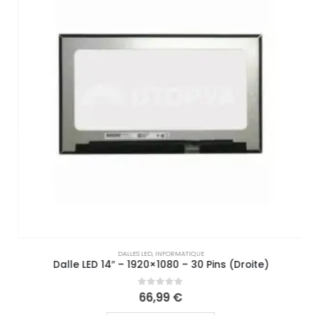
DALLES LED
,
INFORMATIQUE
Dalle LED 14″ – 1920×1080 – 30 Pins (Droite)
0
out of 5
66,99
€