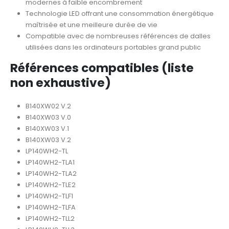
modernes à faible encombrement
Technologie LED offrant une consommation énergétique
maîtrisée et une meilleure durée de vie
Compatible avec de nombreuses références de dalles
utilisées dans les ordinateurs portables grand public
Références compatibles (liste
non exhaustive)
B140XW02 V.2
B140XW03 V.0
B140XW03 V.1
B140XW03 V.2
LP140WH2-TL
LP140WH2-TLA1
LP140WH2-TLA2
LP140WH2-TLE2
LP140WH2-TLF1
LP140WH2-TLFA
LP140WH2-TLL2