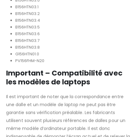
B156HTN03.0
B156HTN03.1
B156HTN03.2
B156HTN03.4
B156HTN03.5
B156HTN03.6
B156HTN03.7
B156HTN03.8
G156HTN01.0
PV156FHM-N20
Important – Compatibilité avec
les modèles de laptops
Il est important de noter que la correspondance entre
une dalle et un modèle de laptop ne peut pas être
garantie sans vérification préalable. Les fabricants
utilisent souvent plusieurs références de dalles pour un
même modèle d’ordinateur portable. Il est donc
indispensable de démonter l’écran actuel et de relever la