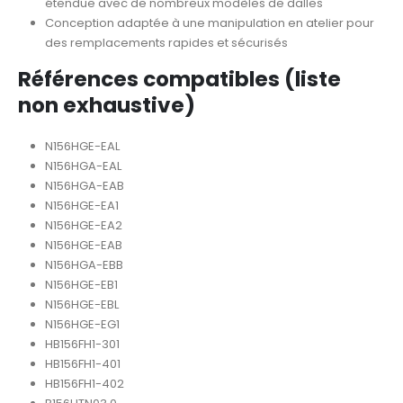
étendue avec de nombreux modèles de dalles
Conception adaptée à une manipulation en atelier pour
des remplacements rapides et sécurisés
Références compatibles (liste
non exhaustive)
N156HGE-EAL
N156HGA-EAL
N156HGA-EAB
N156HGE-EA1
N156HGE-EA2
N156HGE-EAB
N156HGA-EBB
N156HGE-EB1
N156HGE-EBL
N156HGE-EG1
HB156FH1-301
HB156FH1-401
HB156FH1-402