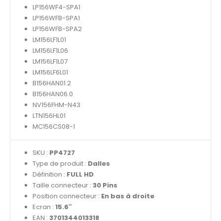
LP156WF4-SPA1
LP156WFB-SPA1
LP156WFB-SPA2
LM156LF1L01
LM156LF1L06
LM156LF1L07
LM156LF6L01
B156HAN01.2
B156HAN06.0
NV156FHM-N43
LTN156HL01
MC156CS08-1
SKU :
PP4727
Type de produit :
Dalles
Définition :
FULL HD
Taille connecteur :
30 Pins
Position connecteur :
En bas à droite
Ecran :
15.6″
EAN :
3701344013318