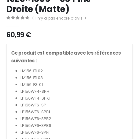
Droite (Matte)
( Il n’y a pas encore d’avis. )
0
out of 5
60,99
€
Ce produit est compatible avec les références
suivantes :
LM156LF1L02
LM156LF1L03
LM156LF3L01
LP156WF4-SPH1
LP156WF4-SPK1
LP156WF6-SP
LP156WF6-SPB1
LP156WF6-SPB2
LP156WF6-SPB6
LP156WF6-SPF1