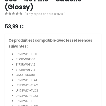
(Glossy)
( Il n’y a pas encore d’avis. )
0
out of 5
53,99
€
Ce produit est compatible avec les références
suivantes :
LP173WD1-TLB1
B173RW01 V.0
B173RW01 V.2
B173RW01 V.3
CLAA173UA01
LP173WD1-TLA1
LP173WD1-TLA2
LP173WD1-TLC3
LP173WD1-TLD3
LP173WD1-TLE1