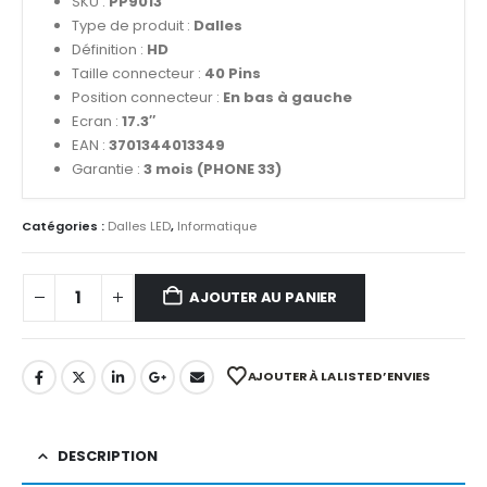
SKU :
PP9013
Type de produit :
Dalles
Définition :
HD
Taille connecteur :
40 Pins
Position connecteur :
En bas à gauche
Ecran :
17.3″
EAN :
3701344013349
Garantie :
3 mois (PHONE 33)
Catégories :
Dalles LED
,
Informatique
AJOUTER AU PANIER
AJOUTER À LA LISTE D’ENVIES
DESCRIPTION