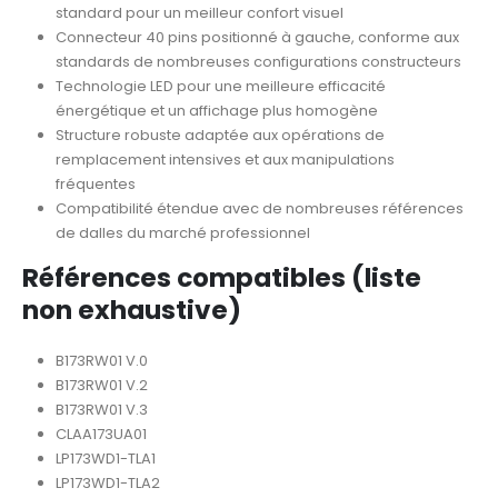
standard pour un meilleur confort visuel
Connecteur 40 pins positionné à gauche, conforme aux
standards de nombreuses configurations constructeurs
Technologie LED pour une meilleure efficacité
énergétique et un affichage plus homogène
Structure robuste adaptée aux opérations de
remplacement intensives et aux manipulations
fréquentes
Compatibilité étendue avec de nombreuses références
de dalles du marché professionnel
Références compatibles (liste
non exhaustive)
B173RW01 V.0
B173RW01 V.2
B173RW01 V.3
CLAA173UA01
LP173WD1-TLA1
LP173WD1-TLA2