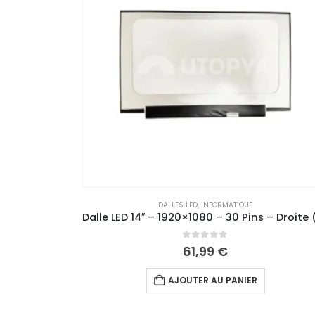
DALLES LED
,
INFORMATIQUE
Dalle LED 14″ – 1920×1080 – 30 Pins – Droite (Matte)
Dalle LED 14″ –
0
out of 5
55,99
€
AJOUTER AU PANIER