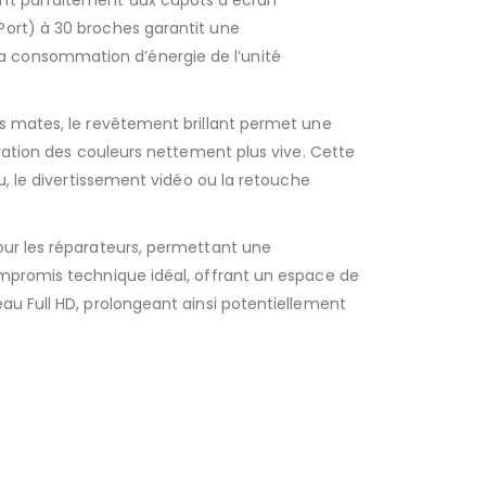
ant parfaitement aux capots d’écran
Port) à 30 broches garantit une
a consommation d’énergie de l’unité
es mates, le revêtement brillant permet une
uration des couleurs nettement plus vive. Cette
u, le divertissement vidéo ou la retouche
our les réparateurs, permettant une
ompromis technique idéal, offrant un espace de
au Full HD, prolongeant ainsi potentiellement