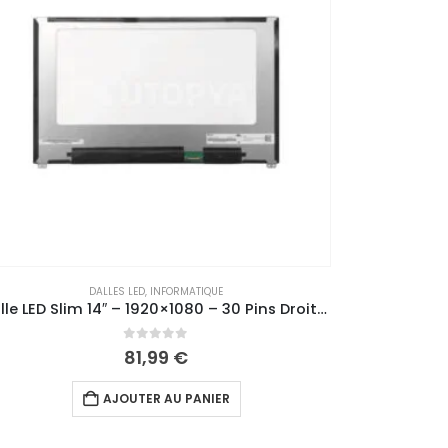
DALLES LED
,
INFORMATIQUE
Dalle LED 15.6″ – 1920×1080 – 30 Pins – Droite (Matte)
0
out of 5
61,99
€
AJOUTER AU PANIER