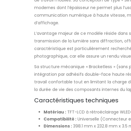
de travail mobiles. Sa conception de type « S
modernes dont l’épaisseur ne permet plus l’us
communication numérique à haute vitesse, min
d’affichage.
L’avantage majeur de ce modèle réside dans sa 
transmission de la lumière sans diffraction, o
caractéristique est particulièrement recherchée
photographique, car elle assure un rendu visuel
Sa structure mécanique « Bracketless » (sans 
intégration par adhésifs double-face haute ré
travail confortable tout en limitant la charge
la durée de vie des composants internes du la
Caractéristiques techniques
Matériau :
TFT-LCD à rétroéclairage WLED
Compatibilité :
Universelle (Connecteur eD
Dimensions :
398.1 mm x 232.8 mm x 3.5