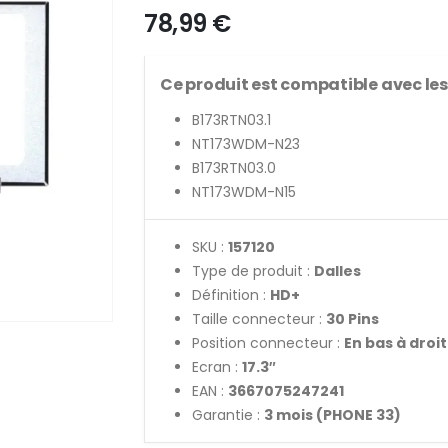
78,99
€
Ce produit est compatible avec les
B173RTN03.1
NT173WDM-N23
B173RTN03.0
NT173WDM-N15
SKU :
157120
Type de produit :
Dalles
Définition :
HD+
Taille connecteur :
30 Pins
Position connecteur :
En bas à droi
Ecran :
17.3″
EAN :
3667075247241
Garantie :
3 mois (PHONE 33)