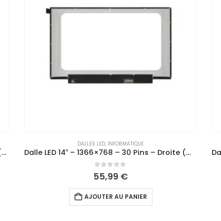
DALLES LED
,
INFORMATIQUE
 1366×768 – 30 Pins – Droite (Matte)
Dalle LED Slim 14″ – 1920×1080 – 30 Pins Droite (Matte)
0
out of 5
81,99
€
AJOUTER AU PANIER