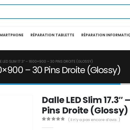
SMARTPHONE
RÉPARATION TABLETTE
RÉPARATION INFORMATI
E LED SLIM 17.3″ – 1600×900 – 30 PINS DROITE (GLOSSY)
00×900 – 30 Pins Droite (Glossy)
Dalle LED Slim 17.3″
Pins Droite (Glossy)
( Il n’y a pas encore d’avis. )
0
out of 5