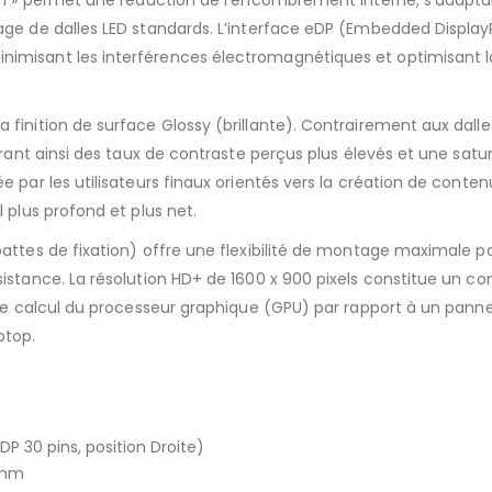
lim » permet une réduction de l’encombrement interne, s’adapt
age de dalles LED standards. L’interface eDP (Embedded Display
imisant les interférences électromagnétiques et optimisant l
finition de surface Glossy (brillante). Contrairement aux dall
ffrant ainsi des taux de contraste perçus plus élevés et une sat
 par les utilisateurs finaux orientés vers la création de conten
 plus profond et plus net.
pattes de fixation) offre une flexibilité de montage maximale p
sistance. La résolution HD+ de 1600 x 900 pixels constitue un c
 de calcul du processeur graphique (GPU) par rapport à un panne
ptop.
P 30 pins, position Droite)
 mm