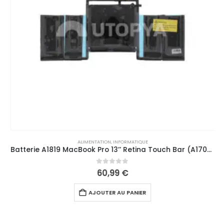
ALIMENTATION
,
INFORMATIQUE
Batterie A1819 MacBook Pro 13’’ Retina Touch Bar (A1706)
0
out of 5
60,99
€
AJOUTER AU PANIER