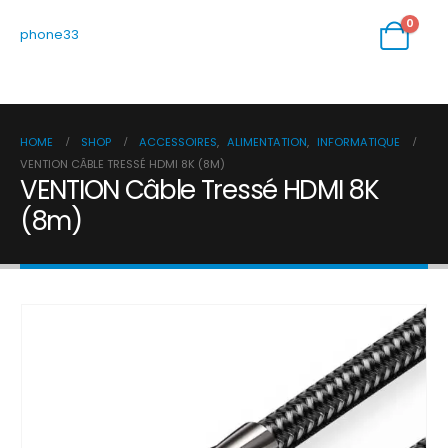
0
phone33
HOME
SHOP
ACCESSOIRES
,
ALIMENTATION
,
INFORMATIQUE
VENTION CÂBLE TRESSÉ HDMI 8K (8M)
VENTION Câble Tressé HDMI 8K
(8m)