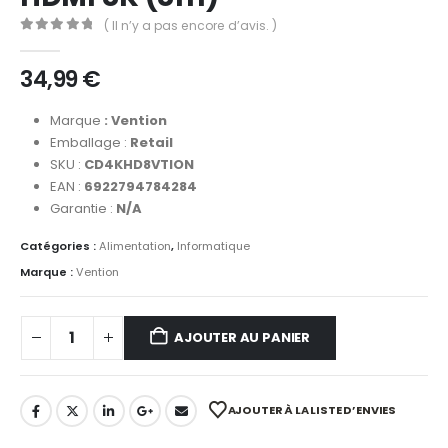
( Il n’y a pas encore d’avis. )
0
out of 5
34,99
€
Marque
: Vention
Emballage :
Retail
SKU :
CD4KHD8VTION
EAN :
6922794784284
Garantie :
N/A
Catégories :
Alimentation
,
Informatique
Marque :
Vention
AJOUTER AU PANIER
AJOUTER À LA LISTE D’ENVIES